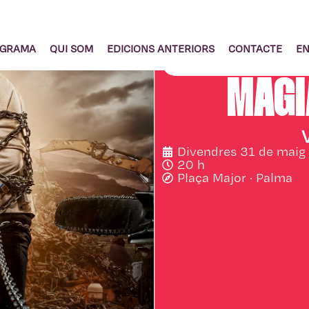
GRAMA
QUI SOM
EDICIONS ANTERIORS
CONTACTE
EN
GRATUÏT
MÀGI
Divendres 31 de maig
20 h
Plaça Major · Palma