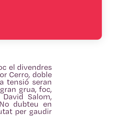
oc el divendres
or Cerro, doble
a tensió seran
gran grua, foc,
 David Salom,
. No dubteu en
utat per gaudir