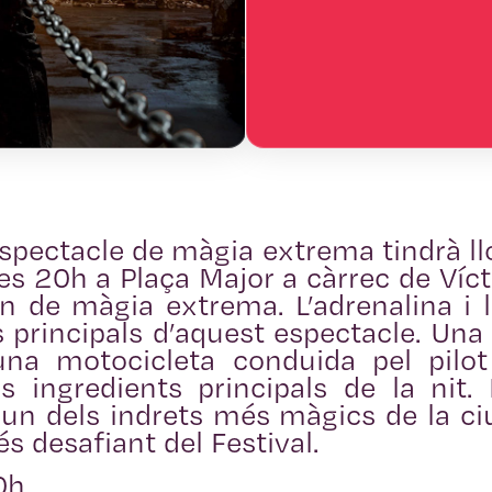
spectacle de màgia extrema tindrà ll
es 20h a Plaça Major a càrrec de Víct
n de màgia extrema. L’adrenalina i l
s principals d’aquest espectacle. Una 
una motocicleta conduida pel pilot
s ingredients principals de la nit
un dels indrets més màgics de la ci
s desafiant del Festival.
0h