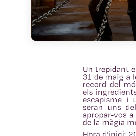
Un trepidant e
31 de maig a l
record del mó
els ingredient
escapisme i 
seran uns del
apropar-vos a 
de la màgia mé
Hora d’inici: 2